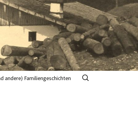
Suche
nd andere) Familiengeschichten
nach:
n
r
“ Teil