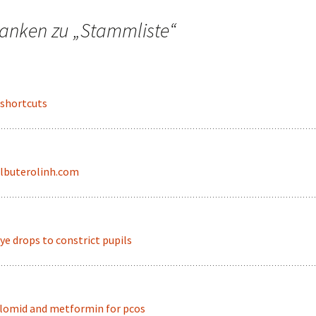
anken zu „
Stammliste
“
shortcuts
lbuterolinh.com
ye drops to constrict pupils
lomid and metformin for pcos