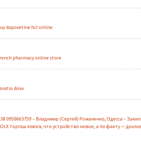
uy dapoxetine hcl online
rench pharmacy online store
evatio dose
38 0950663759 – Владимир (Сергей) Романенко, Одесса – Заки
 OLX торгаш клялся, что устройство новое, а по факту — дохло