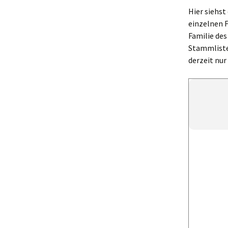
Unterstützung
„Neuner“ und
Hier siehst
„Hauser“
einzelnen F
Rechtliche Hinweise
Familie des
Stammlist
derzeit nu