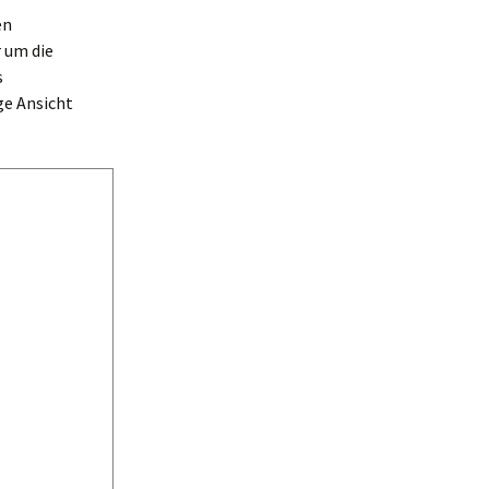
en
r um die
s
ige Ansicht