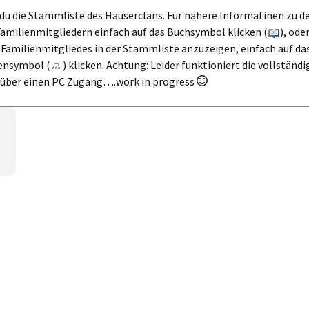
Die Seefelder Rauth
 du die Stammliste des Hauserclans. Für nähere Informatinen zu d
– Die „Rauth-Saga“
amilienmitgliedern einfach auf das Buchsymbol klicken (
), ode
 Familienmitgliedes in der Stammliste anzuzeigen, einfach auf da
Die Seefelder Sailer –
ensymbol (
) klicken. Achtung: Leider funktioniert die vollständ
Teil 1: Die
r über einen PC Zugang….work in progress
„Jagermartler“
Die Seefelder
Tiefenbrunner – Die
„Tiefenbrunner-
Saga“
Die Seefelder
Zunterer – Die
„Zunterer-Saga“