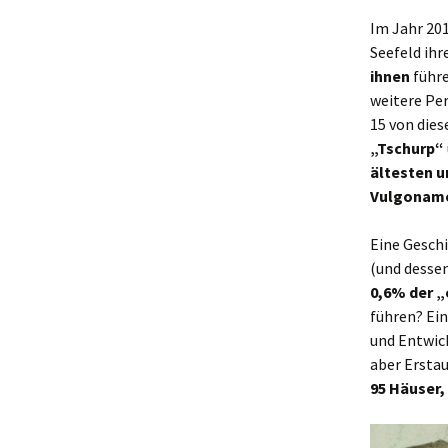
Im Jahr 20
Seefeld ih
ihnen
führ
weitere Per
15 von dies
„Tschurp“
ältesten u
Vulgonam
Eine Gesch
(und dessen
0,6% der „
führen? Ein
und Entwic
aber Ersta
95 Häuser,