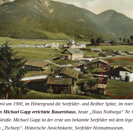
irol um 1900, im Hintergrund die Seefelder- und Reither Spitze, im rote
n Michael Gapp errichtete Bauernhaus
, heute „Haus Notburga“ Nr. 
Straße. Michael Gapp ist der erste uns bekannte Seefelder mit dem leg
„Tschurp“. Historische Ansichtskarte, Seefelder Heimatmuseum.