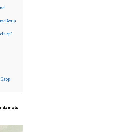
und
und Anna
schurp“
 Gapp
er damals