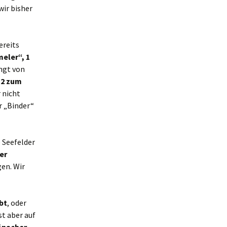
wir bisher
ereits
meler“, 1
ngt von
d
2 zum
r nicht
r „Binder“
 Seefelder
er
en. Wir
bt
, oder
ist aber auf