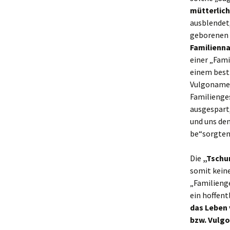
mütterlic
ausblendet,
geborenen
Familienn
einer „Fami
einem bes
Vulgonamen
Familienge
ausgespart,
und uns den
be“sorgten
Die
„Tschu
somit kein
„Familienge
ein hoffent
das Leben 
bzw. Vulg