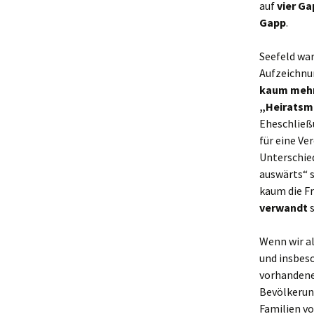
auf
vier Ga
Gapp
.
Seefeld war
Aufzeichnu
kaum mehr 
„Heiratsm
Eheschließ
für eine Ve
Unterschied
auswärts“ s
kaum die Fr
verwandt
s
Wenn wir al
und insbes
vorhandene
Bevölkerung
Familien vo