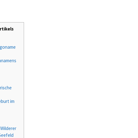
rtikels
ulgoname
iennamens
orische
eburt im
 Wilderer
Seefeld