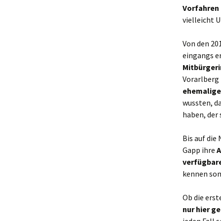
Vorfahren
vielleicht 
Von den 20
eingangs e
Mitbürgeri
Vorarlberg
ehemaligen
wussten, da
haben, der 
Bis auf di
Gapp ihre
A
verfügbare
kennen som
Ob die ers
nur hier g