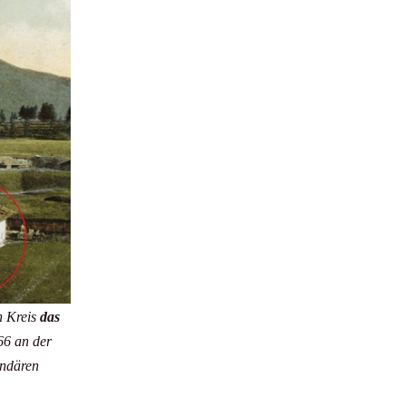
n Kreis
das
66 an der
endären