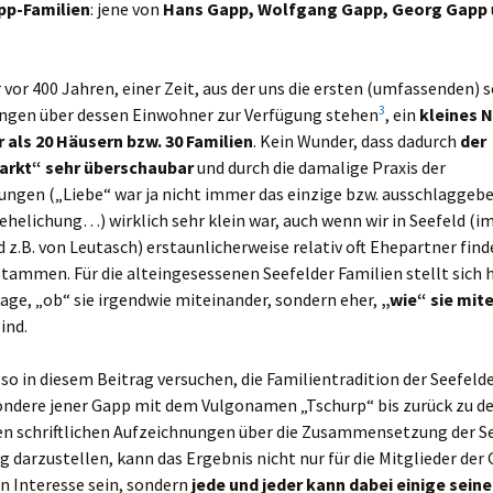
pp-Familien
: jene von
Hans Gapp, Wolfgang Gapp, Georg Gapp
 vor 400 Jahren, einer Zeit, aus der uns die ersten (umfassenden) s
3
ngen über dessen Einwohner zur Verfügung stehen
, ein
kleines N
als 20 Häusern bzw. 30 Familien
. Kein Wunder, dass dadurch
der
arkt“ sehr überschaubar
und durch die damalige Praxis der
ungen („Liebe“ war ja nicht immer das einzige bzw. ausschlaggeb
rehelichung…) wirklich sehr klein war, auch wenn wir in Seefeld (i
 z.B. von Leutasch) erstaunlicherweise relativ oft Ehepartner find
tammen. Für die alteingesessenen Seefelder Familien stellt sich 
age, „ob“ sie irgendwie miteinander, sondern eher,
„wie“ sie mit
ind.
so in diesem Beitrag versuchen, die Familientradition der Seefeld
ondere jener Gapp mit dem Vulgonamen „Tschurp“ bis zurück zu d
n schriftlichen Aufzeichnungen über die Zusammensetzung der S
 darzustellen, kann das Ergebnis nicht nur für die Mitglieder der
n Interesse sein, sondern
jede und jeder kann dabei einige sein