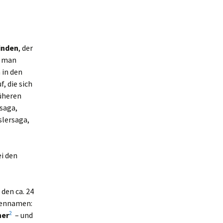
finden
, der
n man
 in den
, die sich
rüheren
saga,
slersaga,
ei den
 den ca. 24
iennamen:
2
ner
– und