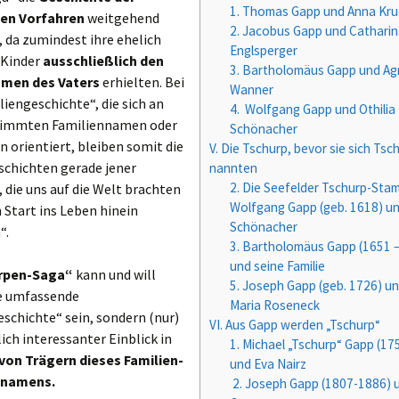
1. Thomas Gapp und Anna Kr
hen Vorfahren
weitgehend
2. Jacobus Gapp und Cathari
 da zumindest ihre ehelich
Englsperger
 Kinder
ausschließlich den
3. Bartholomäus Gapp und Ag
amen des Vaters
erhielten. Bei
Wanner
liengeschichte“, die sich an
4. Wolfgang Gapp und Othilia
timmten Familiennamen oder
Schönacher
 orientiert, bleiben somit die
V. Die Tschurp, bevor sie sich Tsc
schichten gerade jener
nannten
2. Die Seefelder Tschurp-Sta
 die uns auf die Welt brachten
Wolfgang Gapp (geb. 1618) un
 Start ins Leben hinein
Schönacher
“.
3. Bartholomäus Gapp (1651 
und seine Familie
rpen-Saga“
kann und will
5. Joseph Gapp (geb. 1726) u
e umfassende
Maria Roseneck
schichte“ sein, sondern (nur)
VI. Aus Gapp werden „Tschurp“
lich interessanter Einblick in
1. Michael „Tschurp“ Gapp (17
von Trägern dieses Familien-
und Eva Nairz
onamens.
2. Joseph Gapp (1807-1886) 