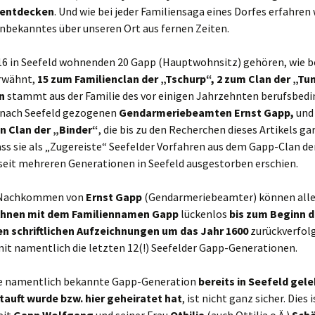
 entdecken
. Und wie bei jeder Familiensaga eines Dorfes erfahren 
Unbekanntes über unseren Ort aus fernen Zeiten.
16 in Seefeld wohnenden 20 Gapp (Hauptwohnsitz) gehören, wie b
rwähnt,
15 zum Familienclan der „Tschurp“, 2 zum Clan der „Tu
n
stammt aus der Familie des vor einigen Jahrzehnten berufsbedi
 nach Seefeld gezogenen
Gendarmeriebeamten Ernst Gapp,
un
 Clan der „Binder“
, die bis zu den Recherchen dieses Artikels ga
ss sie als „Zugereiste“ Seefelder Vorfahren aus dem Gapp-Clan de
seit mehreren Generationen in Seefeld ausgestorben erschien.
e Nachkommen von
Ernst Gapp
(Gendarmeriebeamter) können alle
hnen mit dem Familiennamen Gapp
lückenlos
bis zum Beginn d
n schriftlichen Aufzeichnungen um das Jahr 1600
zurückverfolg
it namentlich die letzten 12(!) Seefelder Gapp-Generationen.
te namentlich bekannte Gapp-Generation
bereits in Seefeld gele
etauft wurde bzw. hier geheiratet hat
, ist nicht ganz sicher. Dies 