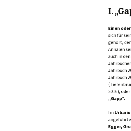
I.
„Ga
Einen oder
sich für se
gehört, der
Annalen sei
auch in den
Jahrbücher
Jahrbuch 20
Jahrbuch 20
(Tiefenbru
2016), oder
„Gapp“.
Im
Urbariu
angeführte
Egger, Gru