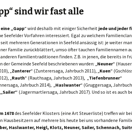
pp“
sind wir
fast alle
 eine „Gapp
“ wird deshalb mit einiger Sicherheit
jede und jeder 
ine Seefelder Vorfahren interessiert. Egal zu welchem Familiencla
 seit mehreren Generationen in Seefeld ansässig ist: je weiter man
ner Familie zurückblättert, umso öfter tauchen Familiennamen auf
 anderen Familientraditionen finden. Z.B. in jenen, die bereits in f
n der Gemeinde Seefeld beschriebenen wurden: „
Neuner
“ (Hauser
10), „
Zunterer
“ (Zunterersaga, Jahrbuch 2011), „
Kuen
“ (Gschlös
12), „
Rauth
“ (Rauthsaga, Jahrbuch 2013), „
Tiefenbrunner
“
nnersaga, Jahrbuch 2014), „
Haslwanter
“ (Gruggersaga, Jahrbuch
„Sailer“
(Jagermartlersaga, Jahrbuch 2017). Und so ist es auch b
m 1678
des Seefelder Klosters (eine Art Steuerliste) treffen wir bei
n Hausbesitzern auf mehrere bis heute bei uns vorhandene Famil
ber, Haslwanter, Heigl, Klotz, Neuner, Sailer, Schennach, Suit