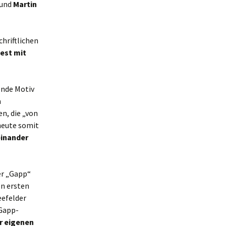
und
Martin
chriftlichen
est mit
ende Motiv
m
en, die „von
heute somit
einander
er „Gapp“
en ersten
eefelder
 Gapp-
er eigenen