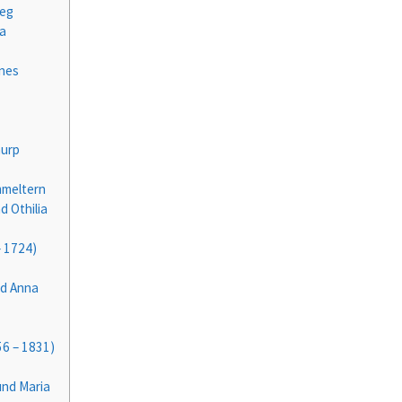
ueg
na
nes
hurp
mmeltern
d Othilia
– 1724)
nd Anna
56 – 1831)
und Maria