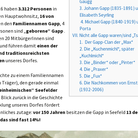
Gaugg
3. Johann Gapp (1835-1891) 
16 haben
3.312 Personen
in
Elisabeth Seyrling
ren Hauptwohnsitz,
16 von
4. Michael Gapp (1840-1919) 
en den
Familiennamen Gapp
, 4
Porta
sonen sind „
geborene“ Gapp
.
VII. Nicht alle Gapp waren/sind „T
en 20 MitbürgerInnen sind
1. Der Gapp-Clan der „Max“
und führen damit
einen der
2. Die „Kuchenmichl“, später
nd traditionsreichsten
„Kuchlmichl“
en
unseres Dorfes.
3. Die „Binder“ oder „Pinter“
4. Die „Praxer“
ichte zu einem Familiennamen
5. Die „Fux“
 Träger), den gerade einmal
6. Die Nachkommen von Ernst
(1932-2006)
einheimischen“ Seefelder
 Blick zurück in die Geschichte
klung unseres Dorfes fördert
unliches zutage:
vor 150 Jahren
besitzen die Gapp in Seefeld
13 d
 das sind fast 14%!