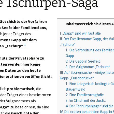
e Tschurpen-Saga“
Die Seefelder Rauth
– Die „Rauth-Saga“
Geschichte der Vorfahren
Die Seefelder Sailer –
Inhaltsverzeichnis dieses A
Teil 1: Die
n Seefelder Familienclans
,
„Jagermartler“
I. „Gapp“ sind wir fast alle
h jener Träger des
II. Der Familienname Gapp, der V
amens Gapp mit dem
Die Seefelder
„Tschurp“
1
n „Tschurp“
.
.
Tiefenbrunner – Die
1. Die Verbreitung des Famil
„Tiefenbrunner-
Gapp
Saga“
utz der Privatsphäre zu
2. Die Gapp in Seefeld
ten werden hier keine
3. Der Vulgoname „Tschurp“
Die Seefelder
en Daten zu den heute
III. Auf Spurensuche – einige hist
Zunterer – Die
enerationen veröffentlicht.
Gapp-„Fußabdrücke“
„Zunterer-Saga“
1. Eine kriegerisch bedingte G
rlich
problematisch
, die
Bauernwald
 der Träger eines bestimmten
2. Eine Familientragödie
3. Im Clinch mit der Justiz
oder Vulgonamens als
4. Der Tschurpenjager und die
saga“
zu bezeichnen, da eine
IV. Die ersten bekannten Gapp in 
ga“ die
Geschichte der