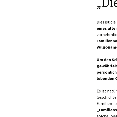
„Di
Unterstützung
„Neuner“ und
„Hauser“
Rechtliche Hinweise
Dies ist die
eines alte
vornehmlic
Familienn
Vulgoname
Um den Sch
gewährleis
persönlich
lebenden G
Es ist natü
Geschichte
Familien- 
„Familien
solche „Sa