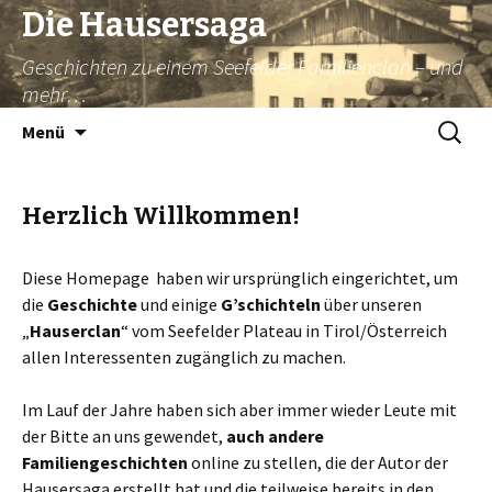
Die Hausersaga
Geschichten zu einem Seefelder Familienclan – und
mehr…
Springe
Suche
Menü
zum
nach:
Inhalt
Herzlich Willkommen!
Diese Homepage haben wir ursprünglich eingerichtet, um
die
Geschichte
und einige
G’schichteln
über unseren
„
Hauserclan
“ vom Seefelder Plateau in Tirol/Österreich
allen Interessenten zugänglich zu machen.
Im Lauf der Jahre haben sich aber immer wieder Leute mit
der Bitte an uns gewendet,
auch andere
Familiengeschichten
online zu stellen, die der Autor der
Hausersaga erstellt hat und die teilweise bereits in den