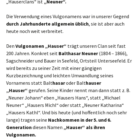
„Hauserclans“ ist
„Neuner“.
Die Verwendung eines Vulgonamens war in unserer Gegend
durch Jahrhunderte allgemein üblich
, sie ist aber auch
heute noch weit verbreitet.
Den
Vulgonamen „Hauser“
trägt unseren Clan seit fast
200 Jahren. Konkret seit
Balthasar Neuner
(1804 – 1866),
Sagschneider und Bauer in Seefeld, Ortsteil Unterseefeld. Er
wird bereits zu seiner Zeit mit einer gängigen
Kurzbezeichnung und leichten Umwandlung seines
Vornamens statt Balt
hasar
oder Balt
hauser
„Hauser“
gerufen. Seine Kinder nennt man dann statt z. B.
„Neuner Johann“ eben „Hausers Hans“, statt „Michael
Neuner“ „Hausers Michl“ oder statt „Neuner Katharina“
„Hausers Kathl“. Und bis heute (und hoffentlich noch sehr
lange) tragen seine
Nachkommen in der 5. und 6.
Generation
diesen Namen
„Hauser“ als ihren
Vulgonamen.