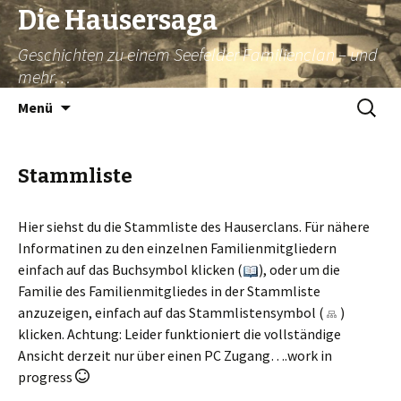
Die Hausersaga
Geschichten zu einem Seefelder Familienclan – und
mehr…
Springe
Suche
Menü
zum
nach:
Inhalt
Stammliste
Hier siehst du die Stammliste des Hauserclans. Für nähere
Informatinen zu den einzelnen Familienmitgliedern
einfach auf das Buchsymbol klicken (
), oder um die
Familie des Familienmitgliedes in der Stammliste
anzuzeigen, einfach auf das Stammlistensymbol (
)
klicken. Achtung: Leider funktioniert die vollständige
Ansicht derzeit nur über einen PC Zugang….work in
progress