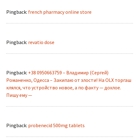
Pingback:
french pharmacy online store
Pingback:
revatio dose
Pingback:
+38 0950663759 – Владимир (Сергей)
Романенко, Одесса – Закипаю от злости! На OLX торгаш
клялся, что устройство новое, а по факту — дохлое.
Пишу ему —
Pingback:
probenecid 500mg tablets