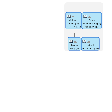
Johann
Anna
Krug (m)
Neuner/Krug (f)
(1913-1976)
(1918-2002)
Klaus
Gabriele
Krug (m)
Rauth/Krug (f)