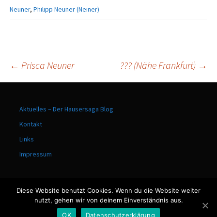
Neuner
,
Philipp Neuner (Neiner)
←
Prisca Neuner
??? (Nähe Frankfurt)
→
Beitrags-
Aktuelles – Der Hausersaga Blog
Navigation
Kontakt
Links
Impressum
Diese Website benutzt Cookies. Wenn du die Website weiter
nutzt, gehen wir von deinem Einverständnis aus.
Stolz präsentiert von WordPress
OK
Datenschutzerklärung