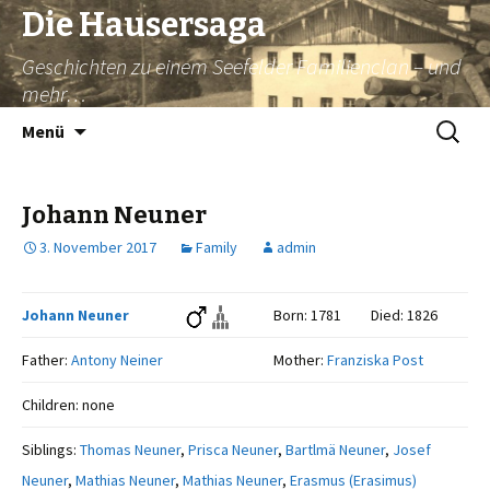
Die Hausersaga
Geschichten zu einem Seefelder Familienclan – und
mehr…
Springe
Suche
Menü
zum
nach:
Inhalt
Johann Neuner
3. November 2017
Family
admin
Johann Neuner
Born: 1781
Died: 1826
Father:
Antony Neiner
Mother:
Franziska Post
Children: none
Siblings:
Thomas Neuner
,
Prisca Neuner
,
Bartlmä Neuner
,
Josef
Neuner
,
Mathias Neuner
,
Mathias Neuner
,
Erasmus (Erasimus)