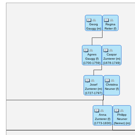
Georg
Regina
Gaugg (m)
Reiter (f)
Agnes
Caspar
Gaugg (f)
Zunterer (m)
(1700-1759)
(1678-1749)
Josef
Christina
Zunterer (m)
Neuner (f)
(1727-1797)
Anna
Philipp
Zunterer (f)
Neuner
(1773-1830)
(Neiner) (m)