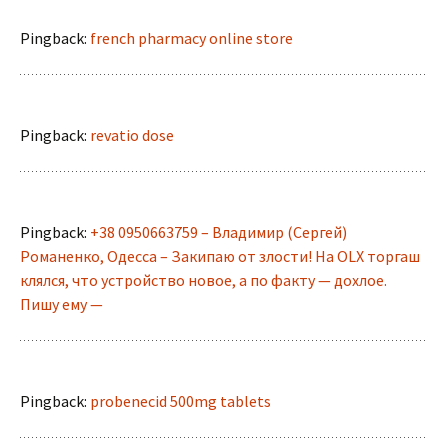
Pingback:
french pharmacy online store
Pingback:
revatio dose
Pingback:
+38 0950663759 – Владимир (Сергей)
Романенко, Одесса – Закипаю от злости! На OLX торгаш
клялся, что устройство новое, а по факту — дохлое.
Пишу ему —
Pingback:
probenecid 500mg tablets