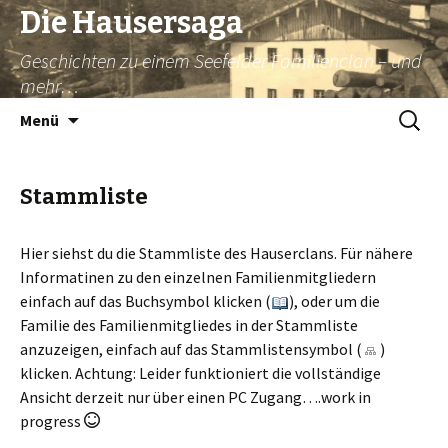
Die Hausersaga
Geschichten zu einem Seefelder Familienclan – und
mehr…
Springe
Suche
Menü
zum
nach:
Inhalt
Stammliste
Hier siehst du die Stammliste des Hauserclans. Für nähere
Informatinen zu den einzelnen Familienmitgliedern
einfach auf das Buchsymbol klicken (
), oder um die
Familie des Familienmitgliedes in der Stammliste
anzuzeigen, einfach auf das Stammlistensymbol (
)
klicken. Achtung: Leider funktioniert die vollständige
Ansicht derzeit nur über einen PC Zugang….work in
progress