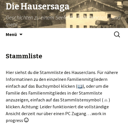
Die Hausersaga
Geschichten zu einem Seefelder Familienclan – und
mehr…
Springe
Suche
Menü
zum
nach:
Inhalt
Stammliste
Hier siehst du die Stammliste des Hauserclans. Für nähere
Informatinen zu den einzelnen Familienmitgliedern
einfach auf das Buchsymbol klicken (
), oder um die
Familie des Familienmitgliedes in der Stammliste
anzuzeigen, einfach auf das Stammlistensymbol (
)
klicken. Achtung: Leider funktioniert die vollständige
Ansicht derzeit nur über einen PC Zugang….work in
progress