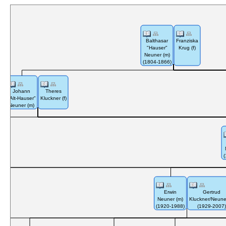
Balthasar
Franziska
"Hauser"
Krug (f)
Neuner (m)
(1804-1866)
Johann
Theres
"Alt-Hauser"
Kluckner (f)
Neuner (m)
(
Erwin
Gertrud
Neuner (m)
Kluckner/Neuner
(1920-1988)
(1929-2007)