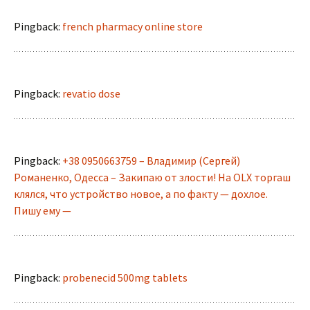
Pingback:
french pharmacy online store
Pingback:
revatio dose
Pingback:
+38 0950663759 – Владимир (Сергей)
Романенко, Одесса – Закипаю от злости! На OLX торгаш
клялся, что устройство новое, а по факту — дохлое.
Пишу ему —
Pingback:
probenecid 500mg tablets