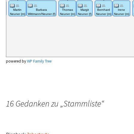
Martin
Barbara
Thomas
Margit
Bernhard
Irene
 (f)
Neuner (m)
Wittmann/Neuner (f)
Neuner (m)
Neuner (f)
Neuner (m)
Neuner (m)
powered by
WP Family Tree
16 Gedanken zu „
Stammliste
“