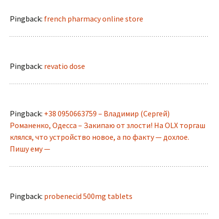
Pingback:
french pharmacy online store
Pingback:
revatio dose
Pingback:
+38 0950663759 – Владимир (Сергей)
Романенко, Одесса – Закипаю от злости! На OLX торгаш
клялся, что устройство новое, а по факту — дохлое.
Пишу ему —
Pingback:
probenecid 500mg tablets