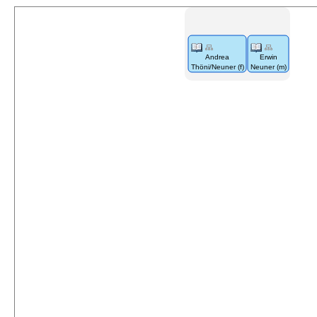
Andrea
Erwin
Thöni/Neuner (f)
Neuner (m)