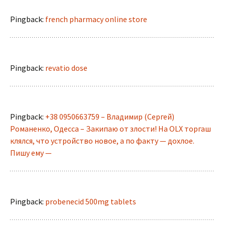
Pingback:
french pharmacy online store
Pingback:
revatio dose
Pingback:
+38 0950663759 – Владимир (Сергей)
Романенко, Одесса – Закипаю от злости! На OLX торгаш
клялся, что устройство новое, а по факту — дохлое.
Пишу ему —
Pingback:
probenecid 500mg tablets