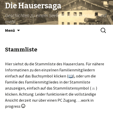
Die Hausersaga
Geschichten zu einem Seefelder Familienclan – und
mehr…
Springe
Suche
Menü
zum
nach:
Inhalt
Stammliste
Hier siehst du die Stammliste des Hauserclans. Für nähere
Informatinen zu den einzelnen Familienmitgliedern
einfach auf das Buchsymbol klicken (
), oder um die
Familie des Familienmitgliedes in der Stammliste
anzuzeigen, einfach auf das Stammlistensymbol (
)
klicken. Achtung: Leider funktioniert die vollständige
Ansicht derzeit nur über einen PC Zugang….work in
progress