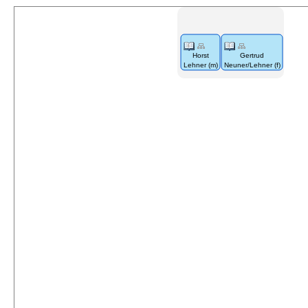
Horst
Gertrud
Lehner (m)
Neuner/Lehner (f)