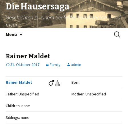
Die Hausersaga
Geschichten zu einem Seefelder Familienclan – und
mehr…
Springe
Suche
Menü
zum
nach:
Inhalt
Rainer Maldet
31. Oktober 2017
Family
admin
Rainer Maldet
Born:
Father: Unspecified
Mother: Unspecified
Children: none
Siblings: none