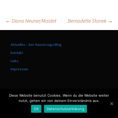
←
Diana Neuner/Maldet
Bernadette Stanek
→
Beitrags-
Aktuelles – Der Hausersaga Blog
Navigation
Kontakt
Links
Impressum
Diese Website benutzt Cookies. Wenn du die Website weiter
Stolz präsentiert von WordPress
nutzt, gehen wir von deinem Einverständnis aus.
OK
Datenschutzerklärung