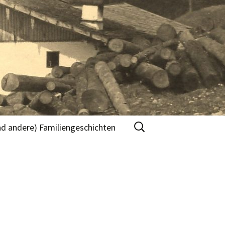
Suche
nd andere) Familiengeschichten
nach:
n
r
“ Teil