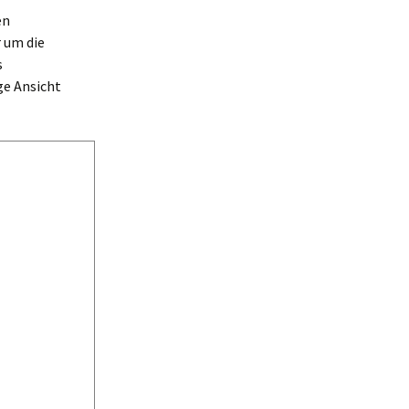
en
r um die
s
ige Ansicht