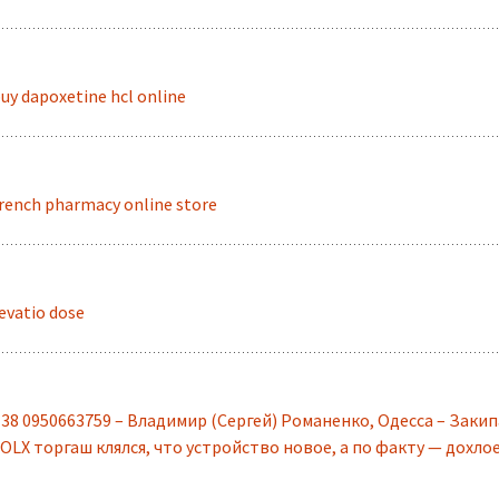
uy dapoxetine hcl online
rench pharmacy online store
evatio dose
38 0950663759 – Владимир (Сергей) Романенко, Одесса – Заки
 OLX торгаш клялся, что устройство новое, а по факту — дохло