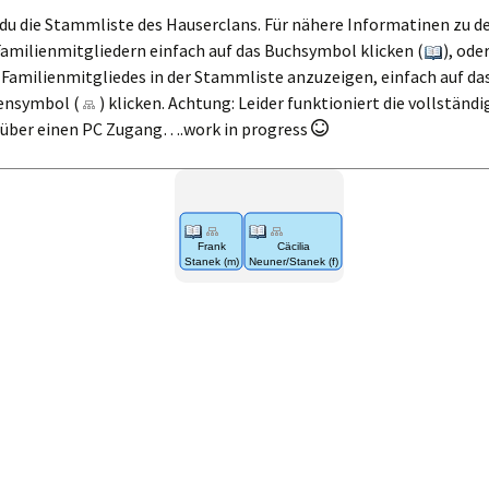
Die Seefelder Rauth
 du die Stammliste des Hauserclans. Für nähere Informatinen zu d
– Die „Rauth-Saga“
amilienmitgliedern einfach auf das Buchsymbol klicken (
), ode
 Familienmitgliedes in der Stammliste anzuzeigen, einfach auf da
Die Seefelder Sailer –
ensymbol (
) klicken. Achtung: Leider funktioniert die vollständ
Teil 1: Die
r über einen PC Zugang….work in progress
„Jagermartler“
Die Seefelder
Tiefenbrunner – Die
„Tiefenbrunner-
Saga“
Frank
Cäcilia
Stanek (m)
Neuner/Stanek (f)
Die Seefelder
Zunterer – Die
„Zunterer-Saga“