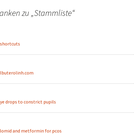
anken zu „
Stammliste
“
shortcuts
lbuterolinh.com
ye drops to constrict pupils
lomid and metformin for pcos