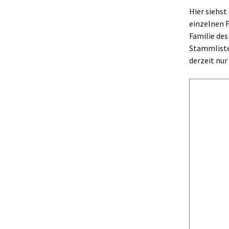
Unterstützung
„Neuner“ und
Hier siehst
„Hauser“
einzelnen F
Rechtliche Hinweise
Familie des
Stammlist
derzeit nu