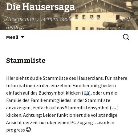
Die Hausersaga
Geschichten zu einem Seefelder Familienclan – und
mehr…
Springe
Suche
Menü
zum
nach:
Inhalt
Stammliste
Hier siehst du die Stammliste des Hauserclans. Für nähere
Informatinen zu den einzelnen Familienmitgliedern
einfach auf das Buchsymbol klicken (
), oder um die
Familie des Familienmitgliedes in der Stammliste
anzuzeigen, einfach auf das Stammlistensymbol (
)
klicken. Achtung: Leider funktioniert die vollständige
Ansicht derzeit nur über einen PC Zugang….work in
progress