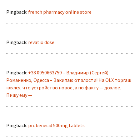
Pingback:
french pharmacy online store
Pingback:
revatio dose
Pingback:
+38 0950663759 – Владимир (Сергей)
Романенко, Одесса – Закипаю от злости! На OLX торгаш
клялся, что устройство новое, а по факту — дохлое.
Пишу ему —
Pingback:
probenecid 500mg tablets