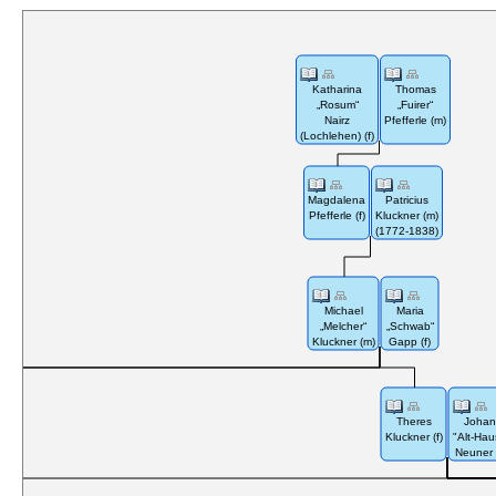
Katharina
Thomas
„Rosum“
„Fuirer“
Nairz
Pfefferle (m)
(Lochlehen) (f)
Magdalena
Patricius
Pfefferle (f)
Kluckner (m)
(1772-1838)
Michael
Maria
„Melcher“
„Schwab“
Kluckner (m)
Gapp (f)
Theres
Johan
Kluckner (f)
"Alt-Hau
Neuner 