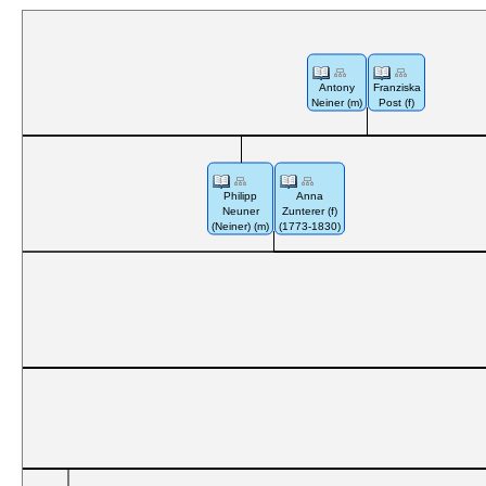
Antony
Franziska
Neiner (m)
Post (f)
Philipp
Anna
Neuner
Zunterer (f)
(Neiner) (m)
(1773-1830)