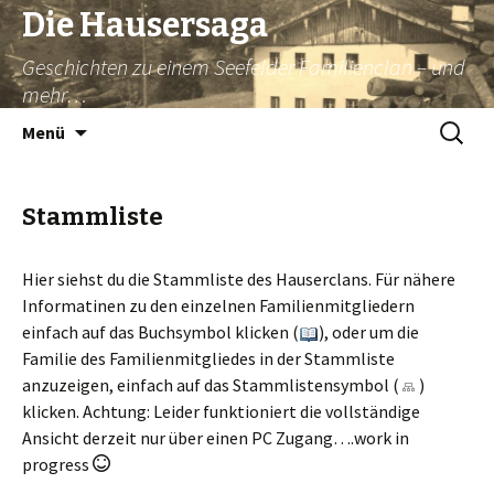
Die Hausersaga
Geschichten zu einem Seefelder Familienclan – und
mehr…
Springe
Suche
Menü
zum
nach:
Inhalt
Stammliste
Hier siehst du die Stammliste des Hauserclans. Für nähere
Informatinen zu den einzelnen Familienmitgliedern
einfach auf das Buchsymbol klicken (
), oder um die
Familie des Familienmitgliedes in der Stammliste
anzuzeigen, einfach auf das Stammlistensymbol (
)
klicken. Achtung: Leider funktioniert die vollständige
Ansicht derzeit nur über einen PC Zugang….work in
progress