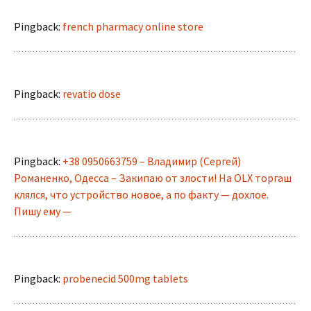
Pingback:
french pharmacy online store
Pingback:
revatio dose
Pingback:
+38 0950663759 – Владимир (Сергей)
Романенко, Одесса – Закипаю от злости! На OLX торгаш
клялся, что устройство новое, а по факту — дохлое.
Пишу ему —
Pingback:
probenecid 500mg tablets